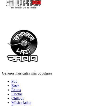
Géneros musicales más populares
Pop
Rock
Éxitos
Electro
Chillout
Música latina