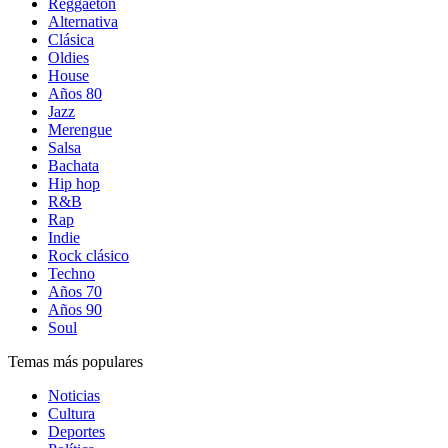
Reggaetón
Alternativa
Clásica
Oldies
House
Años 80
Jazz
Merengue
Salsa
Bachata
Hip hop
R&B
Rap
Indie
Rock clásico
Techno
Años 70
Años 90
Soul
Temas más populares
Noticias
Cultura
Deportes