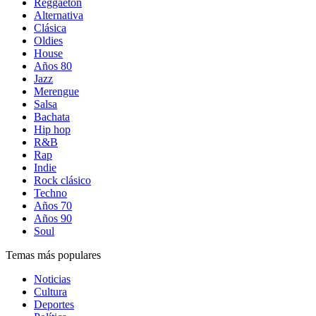
Reggaetón
Alternativa
Clásica
Oldies
House
Años 80
Jazz
Merengue
Salsa
Bachata
Hip hop
R&B
Rap
Indie
Rock clásico
Techno
Años 70
Años 90
Soul
Temas más populares
Noticias
Cultura
Deportes