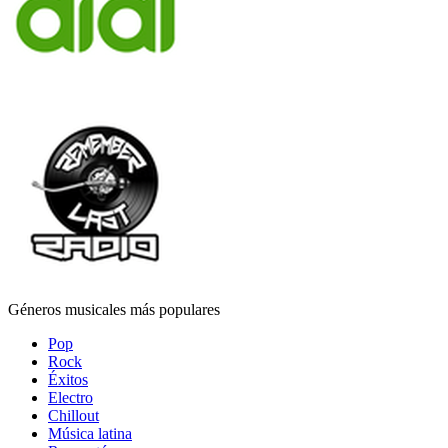
Géneros musicales más populares
Pop
Rock
Éxitos
Electro
Chillout
Música latina