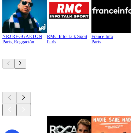
NRJ REGGAETON
RMC Info Talk Sport
France Info
París, Reggaetón
París
París
Los mejores
podcasts
Los mejores
podcasts
Los mejores
podcasts