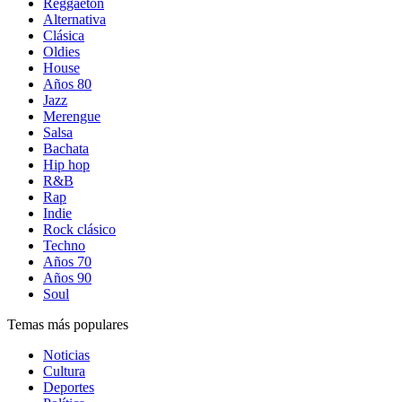
Reggaetón
Alternativa
Clásica
Oldies
House
Años 80
Jazz
Merengue
Salsa
Bachata
Hip hop
R&B
Rap
Indie
Rock clásico
Techno
Años 70
Años 90
Soul
Temas más populares
Noticias
Cultura
Deportes