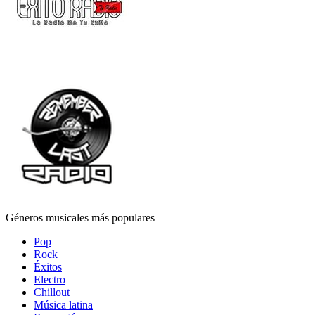
Géneros musicales más populares
Pop
Rock
Éxitos
Electro
Chillout
Música latina