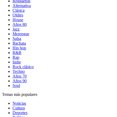
Reggaetón
Alternativa
Clásica
Oldies
House
Años 80
Jazz
Merengue
Salsa
Bachata
Hip hop
R&B
Rap
Indie
Rock clásico
Techno
Años 70
Años 90
Soul
Temas más populares
Noticias
Cultura
Deportes