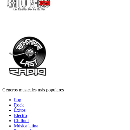
Géneros musicales más populares
Pop
Rock
Éxitos
Electro
Chillout
Música latina