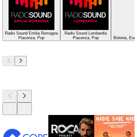
Radio Sound Emilia Romagna
Radio Sound Lombardia
Piacenza, Pop
Piacenza, Pop
Bolonia, Euro
Los mejores
podcasts
Los mejores
podcasts
Los mejores
podcasts