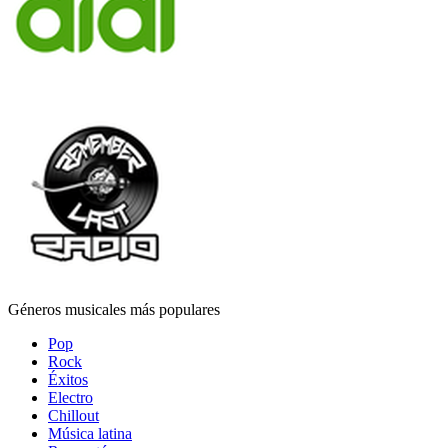
Géneros musicales más populares
Pop
Rock
Éxitos
Electro
Chillout
Música latina