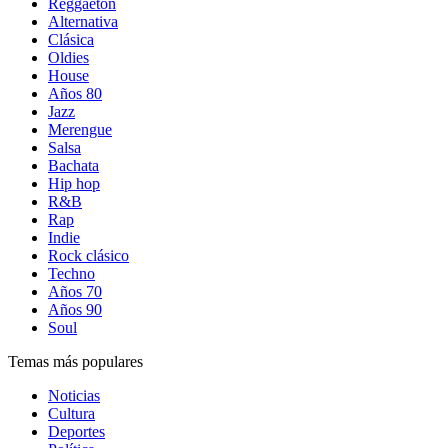
Reggaetón
Alternativa
Clásica
Oldies
House
Años 80
Jazz
Merengue
Salsa
Bachata
Hip hop
R&B
Rap
Indie
Rock clásico
Techno
Años 70
Años 90
Soul
Temas más populares
Noticias
Cultura
Deportes