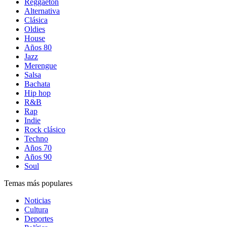
Reggaetón
Alternativa
Clásica
Oldies
House
Años 80
Jazz
Merengue
Salsa
Bachata
Hip hop
R&B
Rap
Indie
Rock clásico
Techno
Años 70
Años 90
Soul
Temas más populares
Noticias
Cultura
Deportes