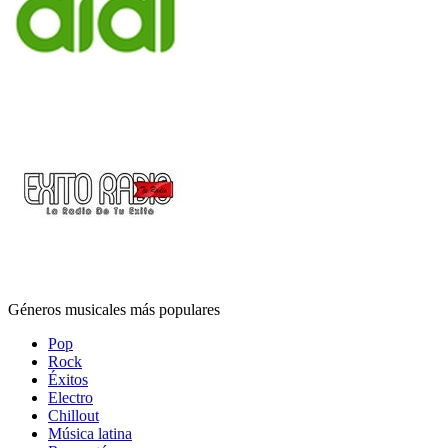
Géneros musicales más populares
Pop
Rock
Éxitos
Electro
Chillout
Música latina