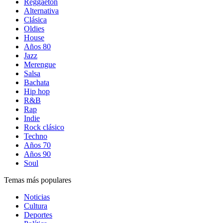
Reggaetón
Alternativa
Clásica
Oldies
House
Años 80
Jazz
Merengue
Salsa
Bachata
Hip hop
R&B
Rap
Indie
Rock clásico
Techno
Años 70
Años 90
Soul
Temas más populares
Noticias
Cultura
Deportes