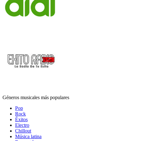
Géneros musicales más populares
Pop
Rock
Éxitos
Electro
Chillout
Música latina