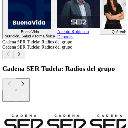
Acento Robinson
BuenaVida
Què Vols
Nutrición, Salud y forma física
Deportes
Cadena SER Tudela: Radios del grupo
Cadena SER Tudela: Radios del grupo
Cadena SER Tudela: Radios del grupo