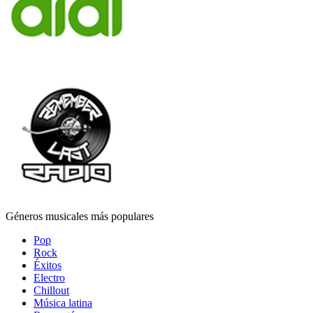
Géneros musicales más populares
Pop
Rock
Éxitos
Electro
Chillout
Música latina