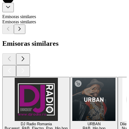
Emisoras similares
Emisoras similares
Emisoras similares
DJ Radio Romania
URBAN
Dilem
Bucarest, R&B, Electro, Pop, Hip hop
R&B, Hip hop
Nue