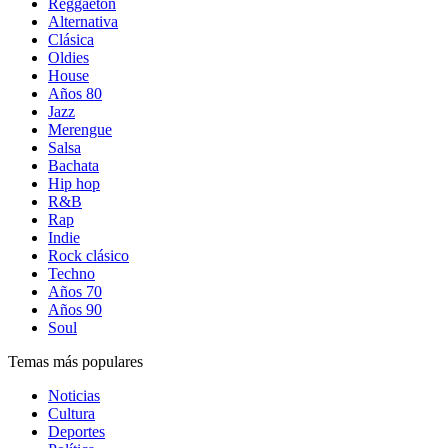
Reggaetón
Alternativa
Clásica
Oldies
House
Años 80
Jazz
Merengue
Salsa
Bachata
Hip hop
R&B
Rap
Indie
Rock clásico
Techno
Años 70
Años 90
Soul
Temas más populares
Noticias
Cultura
Deportes