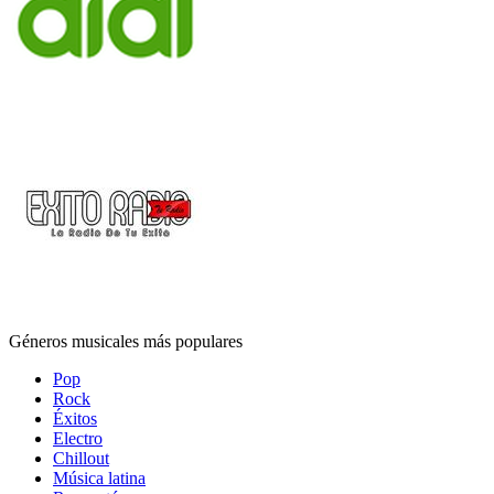
Géneros musicales más populares
Pop
Rock
Éxitos
Electro
Chillout
Música latina