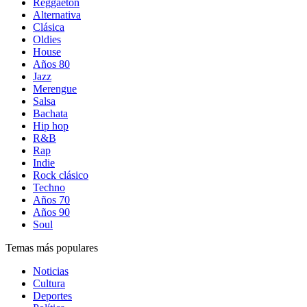
Reggaetón
Alternativa
Clásica
Oldies
House
Años 80
Jazz
Merengue
Salsa
Bachata
Hip hop
R&B
Rap
Indie
Rock clásico
Techno
Años 70
Años 90
Soul
Temas más populares
Noticias
Cultura
Deportes