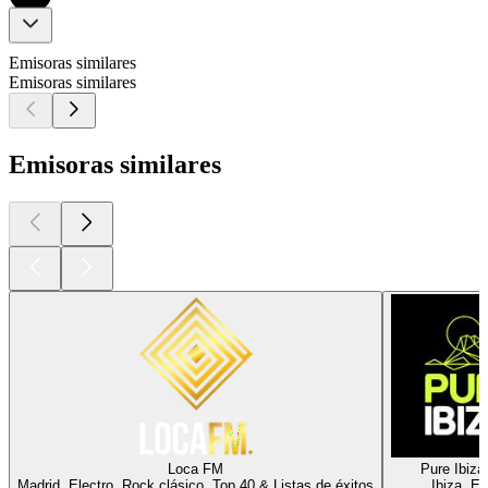
Emisoras similares
Emisoras similares
Emisoras similares
Loca FM
Pure Ibiza
Madrid, Electro, Rock clásico, Top 40 & Listas de éxitos
Ibiza, El