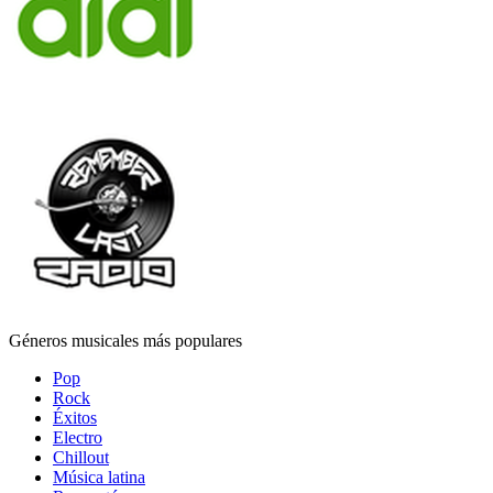
Géneros musicales más populares
Pop
Rock
Éxitos
Electro
Chillout
Música latina