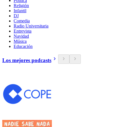
Política
Religión
Infantil
DJ
Comedia
Radio Universitaria
Entrevista
Navidad
Música
Educación
Los mejores podcasts