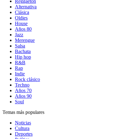
Reggaetón
Alternativa
Clásica
Oldies
House
Años 80
Jazz
Merengue
Salsa
Bachata
Hip hop
R&B
Rap
Indie
Rock clásico
Techno
Años 70
Años 90
Soul
Temas más populares
Noticias
Cultura
Deportes