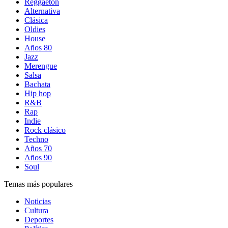
Reggaetón
Alternativa
Clásica
Oldies
House
Años 80
Jazz
Merengue
Salsa
Bachata
Hip hop
R&B
Rap
Indie
Rock clásico
Techno
Años 70
Años 90
Soul
Temas más populares
Noticias
Cultura
Deportes