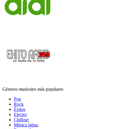
Géneros musicales más populares
Pop
Rock
Éxitos
Electro
Chillout
Música latina