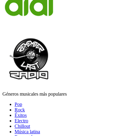
Géneros musicales más populares
Pop
Rock
Éxitos
Electro
Chillout
Música latina