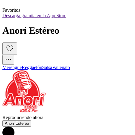
Favoritos
Descarga gratuita en la App Store
Anorí Estéreo
Merengue
Reggaetón
Salsa
Vallenato
Reproduciendo ahora
Anorí Estéreo