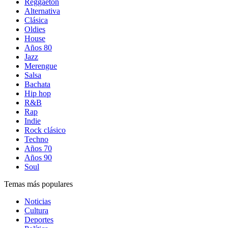
Reggaetón
Alternativa
Clásica
Oldies
House
Años 80
Jazz
Merengue
Salsa
Bachata
Hip hop
R&B
Rap
Indie
Rock clásico
Techno
Años 70
Años 90
Soul
Temas más populares
Noticias
Cultura
Deportes