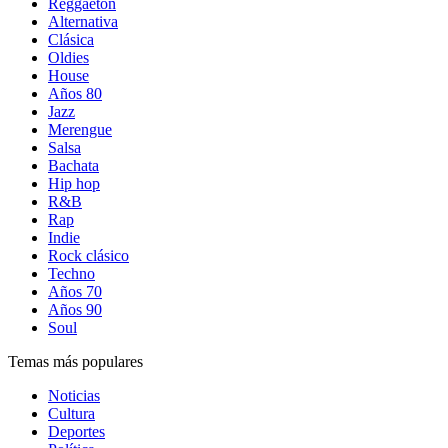
Reggaetón
Alternativa
Clásica
Oldies
House
Años 80
Jazz
Merengue
Salsa
Bachata
Hip hop
R&B
Rap
Indie
Rock clásico
Techno
Años 70
Años 90
Soul
Temas más populares
Noticias
Cultura
Deportes