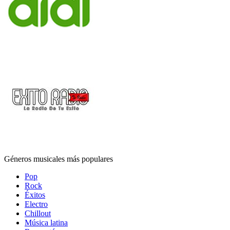
Géneros musicales más populares
Pop
Rock
Éxitos
Electro
Chillout
Música latina