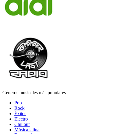
Géneros musicales más populares
Pop
Rock
Éxitos
Electro
Chillout
Música latina