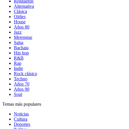
Reggaetón
Alternativa
Clásica
Oldies
House
Años 80
Jazz
Merengue
Salsa
Bachata
Hip hop
R&B
Rap
Indie
Rock clásico
Techno
Años 70
Años 90
Soul
Temas más populares
Noticias
Cultura
Deportes