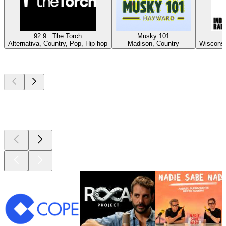
92.9 : The Torch
Musky 101
Alternativa, Country, Pop, Hip hop
Madison, Country
Wisconsin
Los mejores
podcasts
Los mejores
podcasts
Los mejores
podcasts