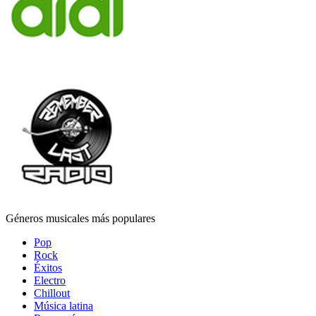
Géneros musicales más populares
Pop
Rock
Éxitos
Electro
Chillout
Música latina