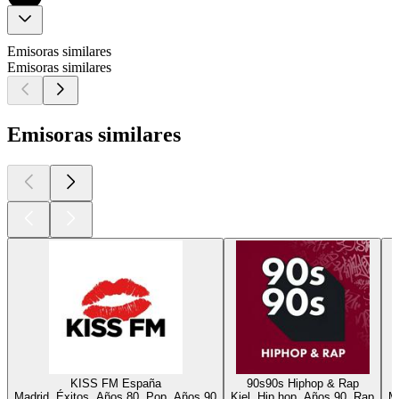
Emisoras similares
Emisoras similares
Emisoras similares
KISS FM España
90s90s Hiphop & Rap
Madrid, Éxitos, Años 80, Pop, Años 90
Kiel, Hip hop, Años 90, Rap
M