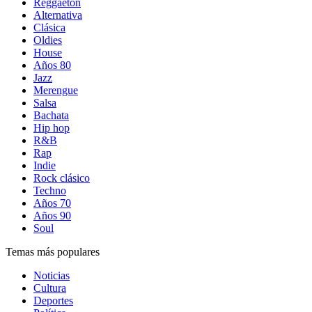
Reggaetón
Alternativa
Clásica
Oldies
House
Años 80
Jazz
Merengue
Salsa
Bachata
Hip hop
R&B
Rap
Indie
Rock clásico
Techno
Años 70
Años 90
Soul
Temas más populares
Noticias
Cultura
Deportes