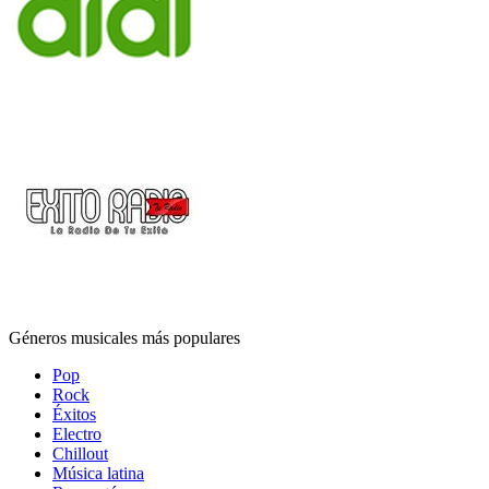
Géneros musicales más populares
Pop
Rock
Éxitos
Electro
Chillout
Música latina