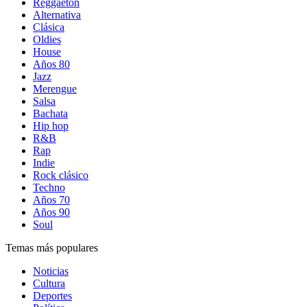
Reggaetón
Alternativa
Clásica
Oldies
House
Años 80
Jazz
Merengue
Salsa
Bachata
Hip hop
R&B
Rap
Indie
Rock clásico
Techno
Años 70
Años 90
Soul
Temas más populares
Noticias
Cultura
Deportes