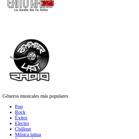
Géneros musicales más populares
Pop
Rock
Éxitos
Electro
Chillout
Música latina