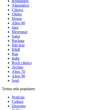
Reggaetón
Alternativa
Clásica
Oldies
House
Años 80
Jazz
Merengue
Salsa
Bachata
Hip hop
R&B
Rap
Indie
Rock clásico
Techno
Años 70
Años 90
Soul
Temas más populares
Noticias
Cultura
Deportes