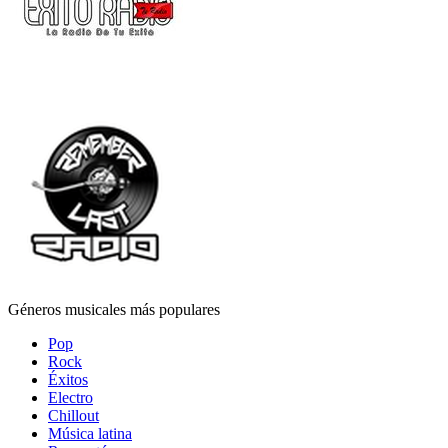
Géneros musicales más populares
Pop
Rock
Éxitos
Electro
Chillout
Música latina