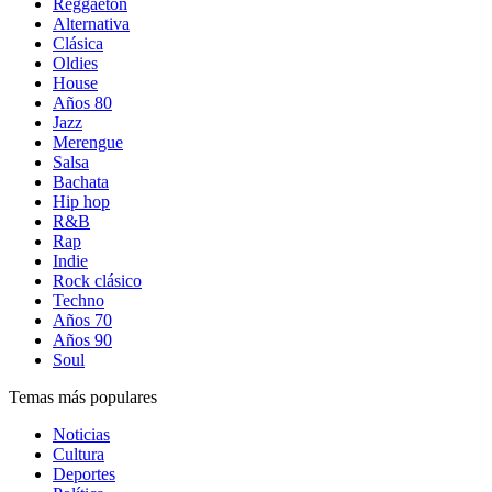
Reggaetón
Alternativa
Clásica
Oldies
House
Años 80
Jazz
Merengue
Salsa
Bachata
Hip hop
R&B
Rap
Indie
Rock clásico
Techno
Años 70
Años 90
Soul
Temas más populares
Noticias
Cultura
Deportes