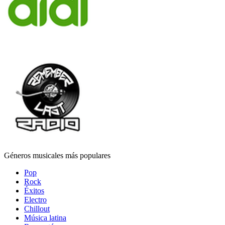
Géneros musicales más populares
Pop
Rock
Éxitos
Electro
Chillout
Música latina