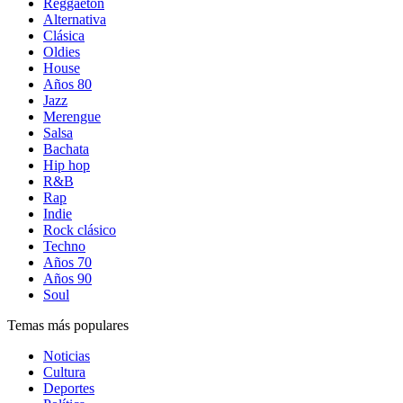
Reggaetón
Alternativa
Clásica
Oldies
House
Años 80
Jazz
Merengue
Salsa
Bachata
Hip hop
R&B
Rap
Indie
Rock clásico
Techno
Años 70
Años 90
Soul
Temas más populares
Noticias
Cultura
Deportes