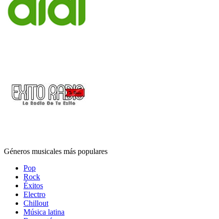
Géneros musicales más populares
Pop
Rock
Éxitos
Electro
Chillout
Música latina