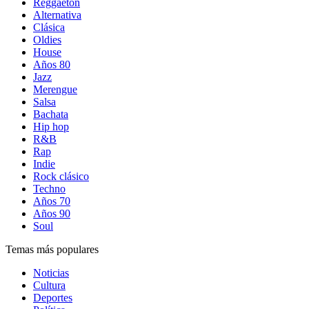
Reggaetón
Alternativa
Clásica
Oldies
House
Años 80
Jazz
Merengue
Salsa
Bachata
Hip hop
R&B
Rap
Indie
Rock clásico
Techno
Años 70
Años 90
Soul
Temas más populares
Noticias
Cultura
Deportes