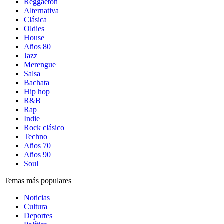
Reggaetón
Alternativa
Clásica
Oldies
House
Años 80
Jazz
Merengue
Salsa
Bachata
Hip hop
R&B
Rap
Indie
Rock clásico
Techno
Años 70
Años 90
Soul
Temas más populares
Noticias
Cultura
Deportes