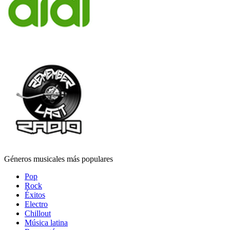
Géneros musicales más populares
Pop
Rock
Éxitos
Electro
Chillout
Música latina