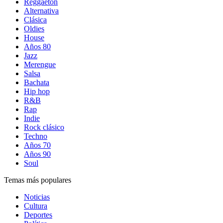
Reggaetón
Alternativa
Clásica
Oldies
House
Años 80
Jazz
Merengue
Salsa
Bachata
Hip hop
R&B
Rap
Indie
Rock clásico
Techno
Años 70
Años 90
Soul
Temas más populares
Noticias
Cultura
Deportes