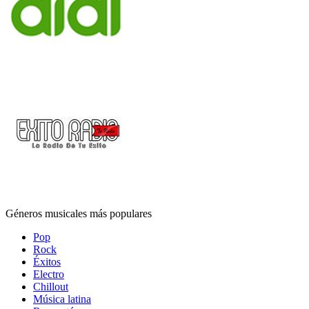
Géneros musicales más populares
Pop
Rock
Éxitos
Electro
Chillout
Música latina