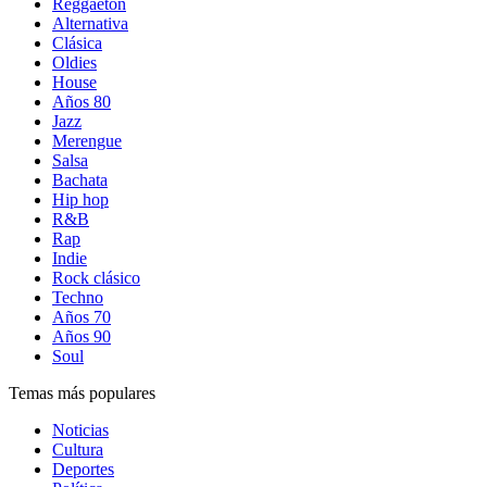
Reggaetón
Alternativa
Clásica
Oldies
House
Años 80
Jazz
Merengue
Salsa
Bachata
Hip hop
R&B
Rap
Indie
Rock clásico
Techno
Años 70
Años 90
Soul
Temas más populares
Noticias
Cultura
Deportes