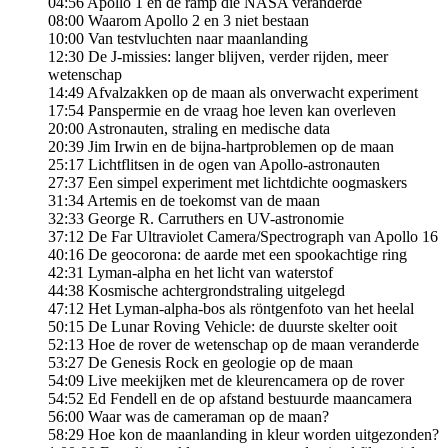
04:56 Apollo 1 en de ramp die NASA veranderde
08:00 Waarom Apollo 2 en 3 niet bestaan
10:00 Van testvluchten naar maanlanding
12:30 De J-missies: langer blijven, verder rijden, meer
wetenschap
14:49 Afvalzakken op de maan als onverwacht experiment
17:54 Panspermie en de vraag hoe leven kan overleven
20:00 Astronauten, straling en medische data
20:39 Jim Irwin en de bijna-hartproblemen op de maan
25:17 Lichtflitsen in de ogen van Apollo-astronauten
27:37 Een simpel experiment met lichtdichte oogmaskers
31:34 Artemis en de toekomst van de maan
32:33 George R. Carruthers en UV-astronomie
37:12 De Far Ultraviolet Camera/Spectrograph van Apollo 16
40:16 De geocorona: de aarde met een spookachtige ring
42:31 Lyman-alpha en het licht van waterstof
44:38 Kosmische achtergrondstraling uitgelegd
47:12 Het Lyman-alpha-bos als röntgenfoto van het heelal
50:15 De Lunar Roving Vehicle: de duurste skelter ooit
52:13 Hoe de rover de wetenschap op de maan veranderde
53:27 De Genesis Rock en geologie op de maan
54:09 Live meekijken met de kleurencamera op de rover
54:52 Ed Fendell en de op afstand bestuurde maancamera
56:00 Waar was de cameraman op de maan?
58:29 Hoe kon de maanlanding in kleur worden uitgezonden?