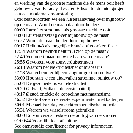
en werking van de grootste machine die de mens ooit heeft
gebouwd. Van Faraday, Tesla en Edison tot de uitdagingen
van een moderne stroomstoring.
Ook beantwoorden we een luisteraarsvraag over mijnbouw
op de maan. Wordt de maan daardoor lichter?
00:00 Intro: het stroomnet als grootste machine ooit
03:08 Luisteraarsvraag over mijnbouw op de maan
05:27 Wordt de maan lichter door mijnbouw?
09:17 Helium-3 als mogelijke brandstof voor kernfusie
17:34 Waarom bevindt helium-3 zich op de maan?
22:46 Verandert maanbouw de baan van de maan?
25:55 Gevolgen voor zonsverduisteringen
26:18 Waarom het elektriciteitsnet onmisbaar is
27:58 Wat gebeurt er bij een langdurige stroomuitval?
33:00 Hoe start je een uitgevallen stroomnet opnieuw op?
35:04 De geschiedenis van elektriciteit
39:29 Galvani, Volta en de eerste batterij
43:17 Ørsted ontdekt de koppeling met magnetisme
46:32 Elektrolyse en de eerste experimenten met batterijen
50:01 Michael Faraday en elektromagnetische inductie
55:31 Waarom we wisselstroom gebruiken
58:00 Edison versus Tesla en de oorlog van de stromen
01:00:44 Vooruitblik en afsluiting
See omnystudio.com/listener for privacy information.