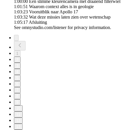
1:00:00 Een slimme kleurencamera met draaiend filterwiel
1:01:51 Waarom context alles is in geologie
1:03:23 Vooruitblik naar Apollo 17
1:03:32 Wat deze missies laten zien over wetenschap
1:05:17 Afsluiting
See omnystudio.com/listener for privacy information.
1
2
3
4
5
6
7
8
9
10
11
12
13