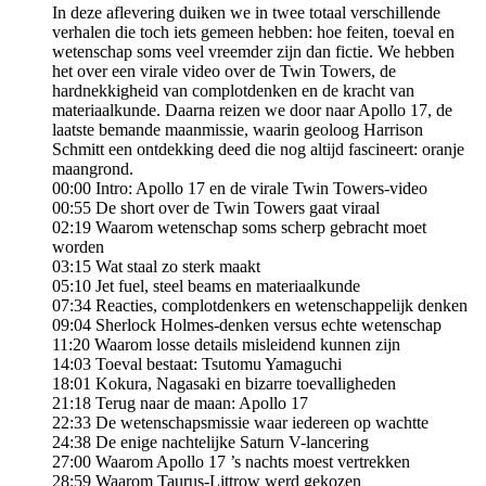
In deze aflevering duiken we in twee totaal verschillende
verhalen die toch iets gemeen hebben: hoe feiten, toeval en
wetenschap soms veel vreemder zijn dan fictie. We hebben
het over een virale video over de Twin Towers, de
hardnekkigheid van complotdenken en de kracht van
materiaalkunde. Daarna reizen we door naar Apollo 17, de
laatste bemande maanmissie, waarin geoloog Harrison
Schmitt een ontdekking deed die nog altijd fascineert: oranje
maangrond.
00:00 Intro: Apollo 17 en de virale Twin Towers-video
00:55 De short over de Twin Towers gaat viraal
02:19 Waarom wetenschap soms scherp gebracht moet
worden
03:15 Wat staal zo sterk maakt
05:10 Jet fuel, steel beams en materiaalkunde
07:34 Reacties, complotdenkers en wetenschappelijk denken
09:04 Sherlock Holmes-denken versus echte wetenschap
11:20 Waarom losse details misleidend kunnen zijn
14:03 Toeval bestaat: Tsutomu Yamaguchi
18:01 Kokura, Nagasaki en bizarre toevalligheden
21:18 Terug naar de maan: Apollo 17
22:33 De wetenschapsmissie waar iedereen op wachtte
24:38 De enige nachtelijke Saturn V-lancering
27:00 Waarom Apollo 17 ’s nachts moest vertrekken
28:59 Waarom Taurus-Littrow werd gekozen