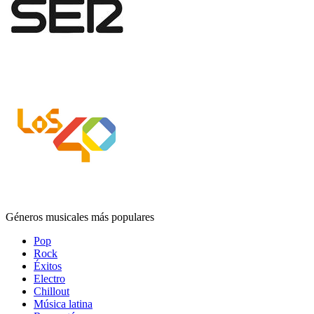
Géneros musicales más populares
Pop
Rock
Éxitos
Electro
Chillout
Música latina