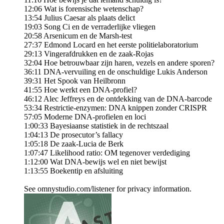
12:06 Wat is forensische wetenschap?
13:54 Julius Caesar als plaats delict
19:03 Song Ci en de verraderlijke vliegen
20:58 Arsenicum en de Marsh-test
27:37 Edmond Locard en het eerste politielaboratorium
29:13 Vingerafdrukken en de zaak-Rojas
32:04 Hoe betrouwbaar zijn haren, vezels en andere sporen?
36:11 DNA-vervuiling en de onschuldige Lukis Anderson
39:31 Het Spook van Heilbronn
41:55 Hoe werkt een DNA-profiel?
46:12 Alec Jeffreys en de ontdekking van de DNA-barcode
53:34 Restrictie-enzymen: DNA knippen zonder CRISPR
57:05 Moderne DNA-profielen en loci
1:00:33 Bayesiaanse statistiek in de rechtszaal
1:04:13 De prosecutor’s fallacy
1:05:18 De zaak-Lucia de Berk
1:07:47 Likelihood ratio: OM tegenover verdediging
1:12:00 Wat DNA-bewijs wel en niet bewijst
1:13:55 Boekentip en afsluiting
See omnystudio.com/listener for privacy information.