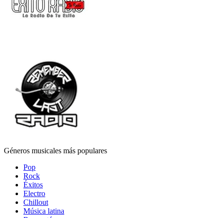
Géneros musicales más populares
Pop
Rock
Éxitos
Electro
Chillout
Música latina