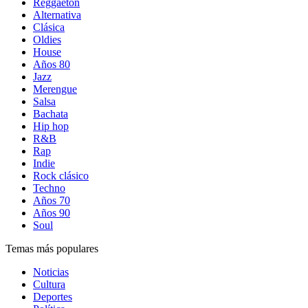
Reggaetón
Alternativa
Clásica
Oldies
House
Años 80
Jazz
Merengue
Salsa
Bachata
Hip hop
R&B
Rap
Indie
Rock clásico
Techno
Años 70
Años 90
Soul
Temas más populares
Noticias
Cultura
Deportes