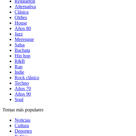
Reggaetón
Alternativa
Clásica
Oldies
House
Años 80
Jazz
Merengue
Salsa
Bachata
Hip hop
R&B
Rap
Indie
Rock clásico
Techno
Años 70
Años 90
Soul
Temas más populares
Noticias
Cultura
Deportes