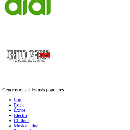
Géneros musicales más populares
Pop
Rock
Éxitos
Electro
Chillout
Música latina