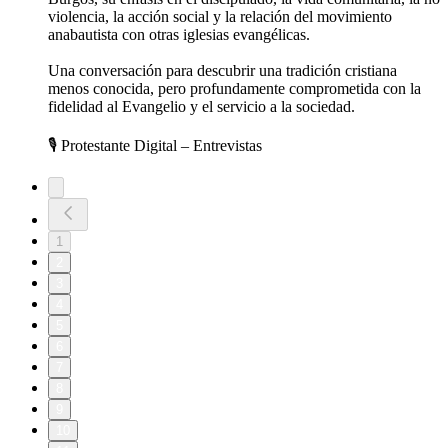
violencia, la acción social y la relación del movimiento
anabautista con otras iglesias evangélicas.
Una conversación para descubrir una tradición cristiana
menos conocida, pero profundamente comprometida con la
fidelidad al Evangelio y el servicio a la sociedad.
🎙️ Protestante Digital – Entrevistas
1
2
3
4
5
6
7
8
9
10