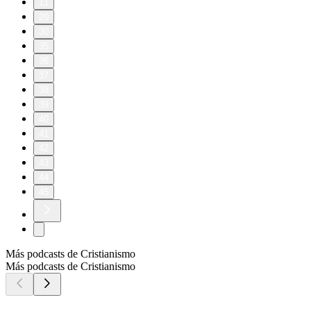
11
20
30
35
36
37
38
39
40
41
42
43
44
45
Más podcasts de Cristianismo
Más podcasts de Cristianismo