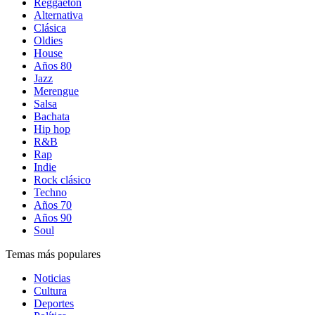
Reggaetón
Alternativa
Clásica
Oldies
House
Años 80
Jazz
Merengue
Salsa
Bachata
Hip hop
R&B
Rap
Indie
Rock clásico
Techno
Años 70
Años 90
Soul
Temas más populares
Noticias
Cultura
Deportes