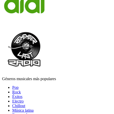
Géneros musicales más populares
Pop
Rock
Éxitos
Electro
Chillout
Música latina