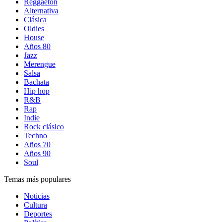
Reggaetón
Alternativa
Clásica
Oldies
House
Años 80
Jazz
Merengue
Salsa
Bachata
Hip hop
R&B
Rap
Indie
Rock clásico
Techno
Años 70
Años 90
Soul
Temas más populares
Noticias
Cultura
Deportes