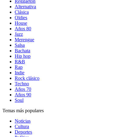
Reggaetón
Alternativa
Clásica
Oldies
House
Años 80
Jazz
Merengue
Salsa
Bachata
Hip hop
R&B
Rap
Indie
Rock clásico
Techno
Años 70
Años 90
Soul
Temas más populares
Noticias
Cultura
Deportes