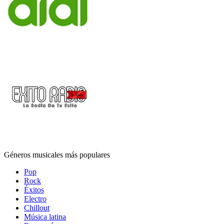
Géneros musicales más populares
Pop
Rock
Éxitos
Electro
Chillout
Música latina