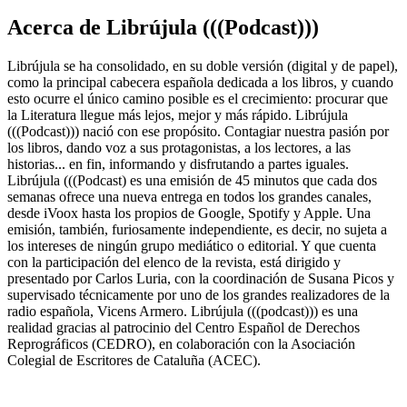
Acerca de Librújula (((Podcast)))
Librújula se ha consolidado, en su doble versión (digital y de papel),
como la principal cabecera española dedicada a los libros, y cuando
esto ocurre el único camino posible es el crecimiento: procurar que
la Literatura llegue más lejos, mejor y más rápido. Librújula
(((Podcast))) nació con ese propósito. Contagiar nuestra pasión por
los libros, dando voz a sus protagonistas, a los lectores, a las
historias... en fin, informando y disfrutando a partes iguales.
Librújula (((Podcast) es una emisión de 45 minutos que cada dos
semanas ofrece una nueva entrega en todos los grandes canales,
desde iVoox hasta los propios de Google, Spotify y Apple. Una
emisión, también, furiosamente independiente, es decir, no sujeta a
los intereses de ningún grupo mediático o editorial. Y que cuenta
con la participación del elenco de la revista, está dirigido y
presentado por Carlos Luria, con la coordinación de Susana Picos y
supervisado técnicamente por uno de los grandes realizadores de la
radio española, Vicens Armero. Librújula (((podcast))) es una
realidad gracias al patrocinio del Centro Español de Derechos
Reprográficos (CEDRO), en colaboración con la Asociación
Colegial de Escritores de Cataluña (ACEC).
Sitio web del podcast