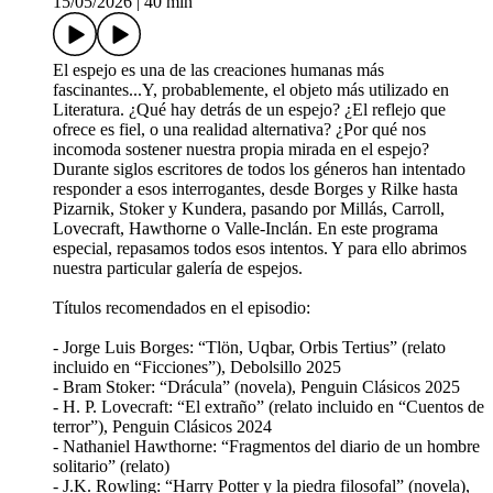
15/05/2026
|
40 min
El espejo es una de las creaciones humanas más
fascinantes...Y, probablemente, el objeto más utilizado en
Literatura. ¿Qué hay detrás de un espejo? ¿El reflejo que
ofrece es fiel, o una realidad alternativa? ¿Por qué nos
incomoda sostener nuestra propia mirada en el espejo?
Durante siglos escritores de todos los géneros han intentado
responder a esos interrogantes, desde Borges y Rilke hasta
Pizarnik, Stoker y Kundera, pasando por Millás, Carroll,
Lovecraft, Hawthorne o Valle-Inclán. En este programa
especial, repasamos todos esos intentos. Y para ello abrimos
nuestra particular galería de espejos.
Títulos recomendados en el episodio:
- Jorge Luis Borges: “Tlön, Uqbar, Orbis Tertius” (relato
incluido en “Ficciones”), Debolsillo 2025
- Bram Stoker: “Drácula” (novela), Penguin Clásicos 2025
- H. P. Lovecraft: “El extraño” (relato incluido en “Cuentos de
terror”), Penguin Clásicos 2024
- Nathaniel Hawthorne: “Fragmentos del diario de un hombre
solitario” (relato)
- J.K. Rowling: “Harry Potter y la piedra filosofal” (novela),