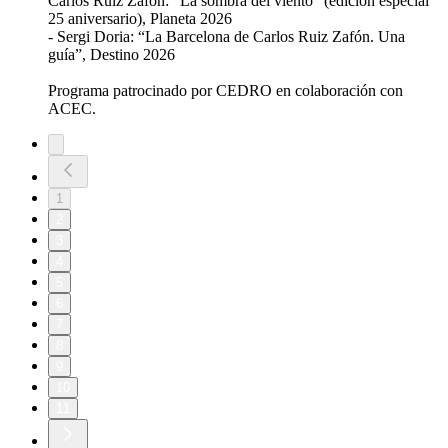
Carlos Ruiz Zafón: “La sombra del viento” (edición especial
25 aniversario), Planeta 2026
- Sergi Doria: “La Barcelona de Carlos Ruiz Zafón. Una
guía”, Destino 2026
Programa patrocinado por CEDRO en colaboración con
ACEC.
1
2
3
4
5
6
7
8
9
10
11