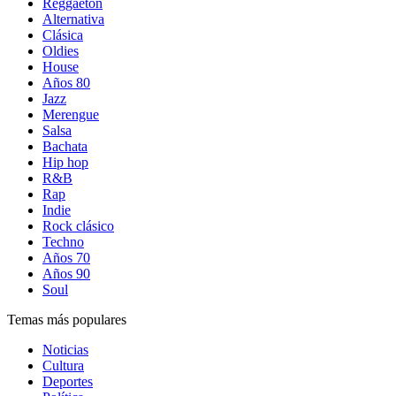
Reggaetón
Alternativa
Clásica
Oldies
House
Años 80
Jazz
Merengue
Salsa
Bachata
Hip hop
R&B
Rap
Indie
Rock clásico
Techno
Años 70
Años 90
Soul
Temas más populares
Noticias
Cultura
Deportes