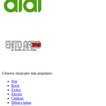
Géneros musicales más populares
Pop
Rock
Éxitos
Electro
Chillout
Música latina