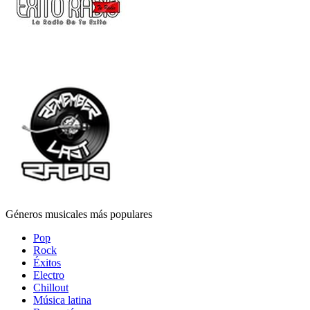
Géneros musicales más populares
Pop
Rock
Éxitos
Electro
Chillout
Música latina