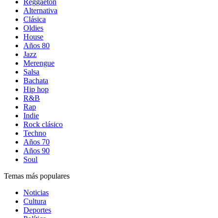
Reggaetón
Alternativa
Clásica
Oldies
House
Años 80
Jazz
Merengue
Salsa
Bachata
Hip hop
R&B
Rap
Indie
Rock clásico
Techno
Años 70
Años 90
Soul
Temas más populares
Noticias
Cultura
Deportes