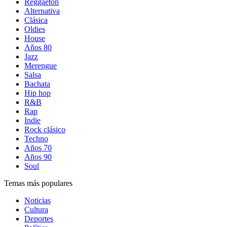
Reggaetón
Alternativa
Clásica
Oldies
House
Años 80
Jazz
Merengue
Salsa
Bachata
Hip hop
R&B
Rap
Indie
Rock clásico
Techno
Años 70
Años 90
Soul
Temas más populares
Noticias
Cultura
Deportes