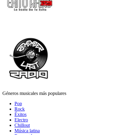
Géneros musicales más populares
Pop
Rock
Éxitos
Electro
Chillout
Música latina