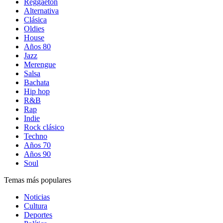
Reggaetón
Alternativa
Clásica
Oldies
House
Años 80
Jazz
Merengue
Salsa
Bachata
Hip hop
R&B
Rap
Indie
Rock clásico
Techno
Años 70
Años 90
Soul
Temas más populares
Noticias
Cultura
Deportes