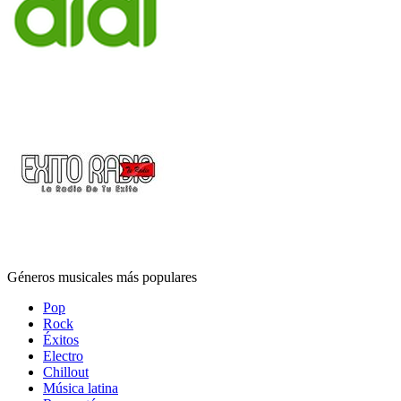
Géneros musicales más populares
Pop
Rock
Éxitos
Electro
Chillout
Música latina