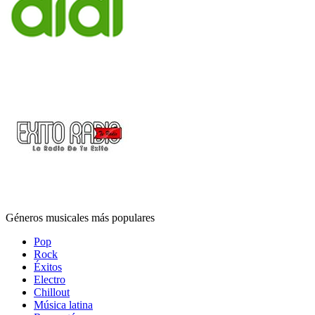
Géneros musicales más populares
Pop
Rock
Éxitos
Electro
Chillout
Música latina