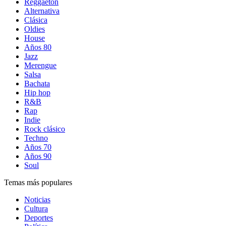
Reggaetón
Alternativa
Clásica
Oldies
House
Años 80
Jazz
Merengue
Salsa
Bachata
Hip hop
R&B
Rap
Indie
Rock clásico
Techno
Años 70
Años 90
Soul
Temas más populares
Noticias
Cultura
Deportes