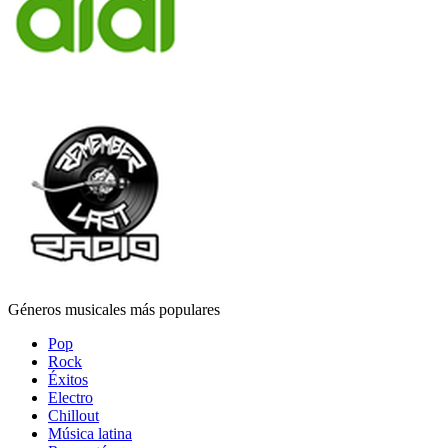
Géneros musicales más populares
Pop
Rock
Éxitos
Electro
Chillout
Música latina