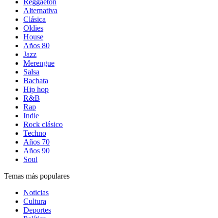
Reggaetón
Alternativa
Clásica
Oldies
House
Años 80
Jazz
Merengue
Salsa
Bachata
Hip hop
R&B
Rap
Indie
Rock clásico
Techno
Años 70
Años 90
Soul
Temas más populares
Noticias
Cultura
Deportes