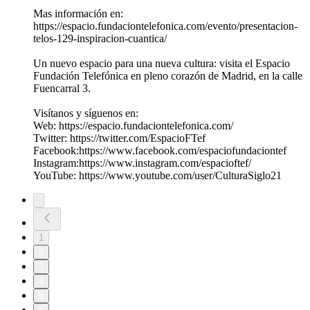
Mas información en:
https://espacio.fundaciontelefonica.com/evento/presentacion-
telos-129-inspiracion-cuantica/
Un nuevo espacio para una nueva cultura: visita el Espacio
Fundación Telefónica en pleno corazón de Madrid, en la calle
Fuencarral 3.
Visítanos y síguenos en:
Web: https://espacio.fundaciontelefonica.com/
Twitter: https://twitter.com/EspacioFTef
Facebook:https://www.facebook.com/espaciofundaciontef
Instagram:https://www.instagram.com/espacioftef/
YouTube: https://www.youtube.com/user/CulturaSiglo21
1
2
3
4
5