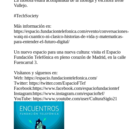
La filósofa estará acompañada de la filóloga y escritora Irene
Vallejo.
#TechSociety
Más información en:
https://espacio.fundaciontelefonica.com/evento/conversaciones-
waiq-ni-cuantico-ni-clasico-historias-de-vida-y-matematicas-
para-entender-el-futuro-digital/
Un nuevo espacio para una nueva cultura: visita el Espacio
Fundación Telefónica en pleno corazón de Madrid, en la calle
Fuencarral 3.
Visítanos y síguenos en:
Web: https://espacio.fundaciontelefonica.com/
Twitter: https://twitter.com/EspacioFTef
Facebook:https://www.facebook.com/espaciofundaciontef
Instagram:https://www.instagram.com/espacioftef/
YouTube: https://www.youtube.com/user/CulturaSiglo21