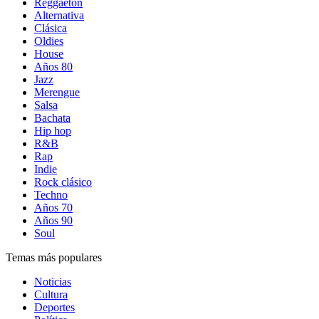
Reggaetón
Alternativa
Clásica
Oldies
House
Años 80
Jazz
Merengue
Salsa
Bachata
Hip hop
R&B
Rap
Indie
Rock clásico
Techno
Años 70
Años 90
Soul
Temas más populares
Noticias
Cultura
Deportes