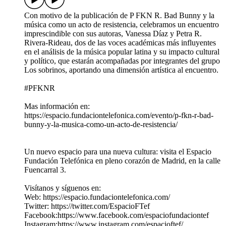
Con motivo de la publicación de P FKN R. Bad Bunny y la
música como un acto de resistencia, celebramos un encuentro
imprescindible con sus autoras, Vanessa Díaz y Petra R.
Rivera-Rideau, dos de las voces académicas más influyentes
en el análisis de la música popular latina y su impacto cultural
y político, que estarán acompañadas por integrantes del grupo
Los sobrinos, aportando una dimensión artística al encuentro.
#PFKNR
Mas información en:
https://espacio.fundaciontelefonica.com/evento/p-fkn-r-bad-
bunny-y-la-musica-como-un-acto-de-resistencia/
Un nuevo espacio para una nueva cultura: visita el Espacio
Fundación Telefónica en pleno corazón de Madrid, en la calle
Fuencarral 3.
Visítanos y síguenos en:
Web: https://espacio.fundaciontelefonica.com/
Twitter: https://twitter.com/EspacioFTef
Facebook:https://www.facebook.com/espaciofundaciontef
Instagram:https://www.instagram.com/espacioftef/