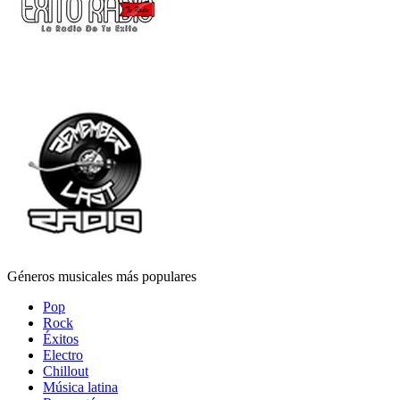
Géneros musicales más populares
Pop
Rock
Éxitos
Electro
Chillout
Música latina