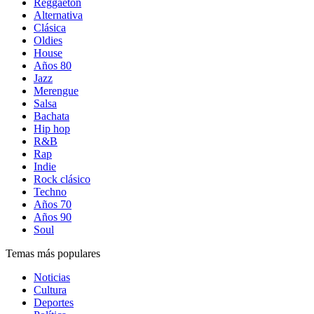
Reggaetón
Alternativa
Clásica
Oldies
House
Años 80
Jazz
Merengue
Salsa
Bachata
Hip hop
R&B
Rap
Indie
Rock clásico
Techno
Años 70
Años 90
Soul
Temas más populares
Noticias
Cultura
Deportes