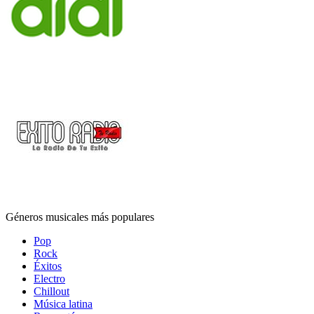
Géneros musicales más populares
Pop
Rock
Éxitos
Electro
Chillout
Música latina