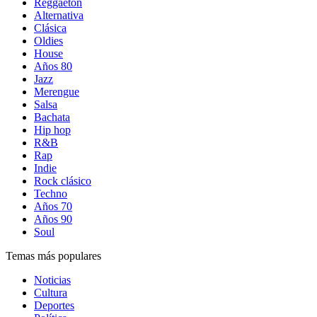
Reggaetón
Alternativa
Clásica
Oldies
House
Años 80
Jazz
Merengue
Salsa
Bachata
Hip hop
R&B
Rap
Indie
Rock clásico
Techno
Años 70
Años 90
Soul
Temas más populares
Noticias
Cultura
Deportes