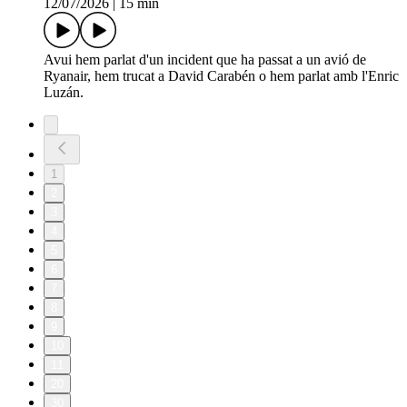
12/07/2026
|
15 min
Avui hem parlat d'un incident que ha passat a un avió de
Ryanair, hem trucat a David Carabén o hem parlat amb l'Enric
Luzán.
1
2
3
4
5
6
7
8
9
10
11
20
30