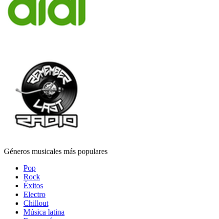
Géneros musicales más populares
Pop
Rock
Éxitos
Electro
Chillout
Música latina