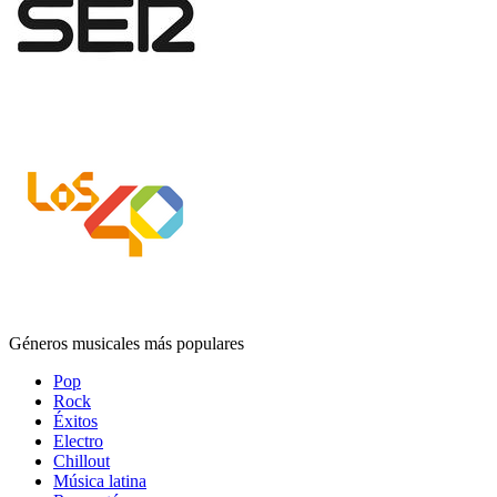
Géneros musicales más populares
Pop
Rock
Éxitos
Electro
Chillout
Música latina