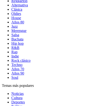
Reggaetón
Alternativa
Clásica
Oldies
House
Años 80
Jazz
Merengue
Salsa
Bachata
Hip hop
R&B
Rap
Indie
Rock clásico
Techno
Años 70
Años 90
Soul
Temas más populares
Noticias
Cultura
Deportes