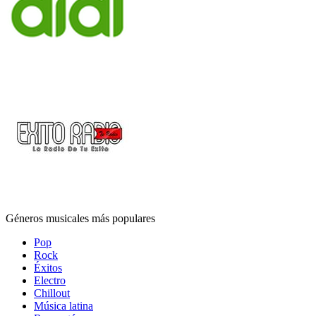
Géneros musicales más populares
Pop
Rock
Éxitos
Electro
Chillout
Música latina