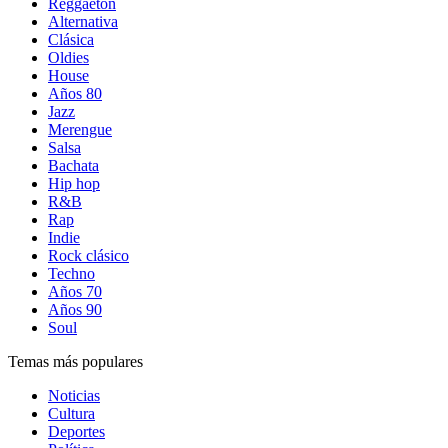
Reggaetón
Alternativa
Clásica
Oldies
House
Años 80
Jazz
Merengue
Salsa
Bachata
Hip hop
R&B
Rap
Indie
Rock clásico
Techno
Años 70
Años 90
Soul
Temas más populares
Noticias
Cultura
Deportes