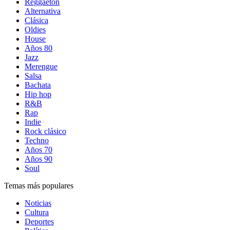
Reggaetón
Alternativa
Clásica
Oldies
House
Años 80
Jazz
Merengue
Salsa
Bachata
Hip hop
R&B
Rap
Indie
Rock clásico
Techno
Años 70
Años 90
Soul
Temas más populares
Noticias
Cultura
Deportes