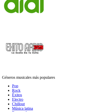
Géneros musicales más populares
Pop
Rock
Éxitos
Electro
Chillout
Música latina