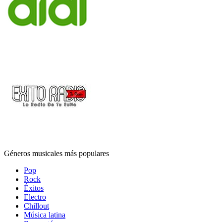
Géneros musicales más populares
Pop
Rock
Éxitos
Electro
Chillout
Música latina