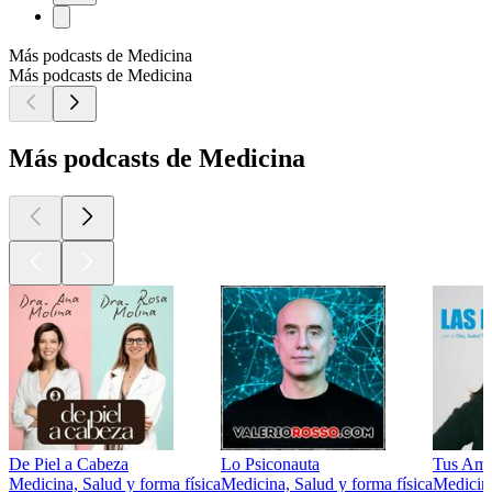
Más podcasts de Medicina
Más podcasts de Medicina
Más podcasts de Medicina
De Piel a Cabeza
Lo Psiconauta
Tus Ami
Medicina, Salud y forma física
Medicina, Salud y forma física
Medicina