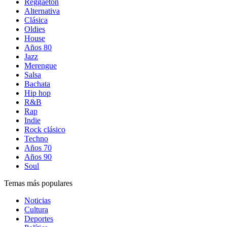
Reggaetón
Alternativa
Clásica
Oldies
House
Años 80
Jazz
Merengue
Salsa
Bachata
Hip hop
R&B
Rap
Indie
Rock clásico
Techno
Años 70
Años 90
Soul
Temas más populares
Noticias
Cultura
Deportes