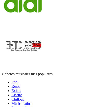
Géneros musicales más populares
Pop
Rock
Éxitos
Electro
Chillout
Música latina