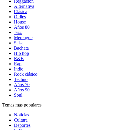
Reggaetón
Alternativa
Clásica
Oldies
House
Años 80
Jazz
Merengue
Salsa
Bachata
Hip hop
R&B
Rap
Indie
Rock clásico
Techno
Años 70
Años 90
Soul
Temas más populares
Noticias
Cultura
Deportes