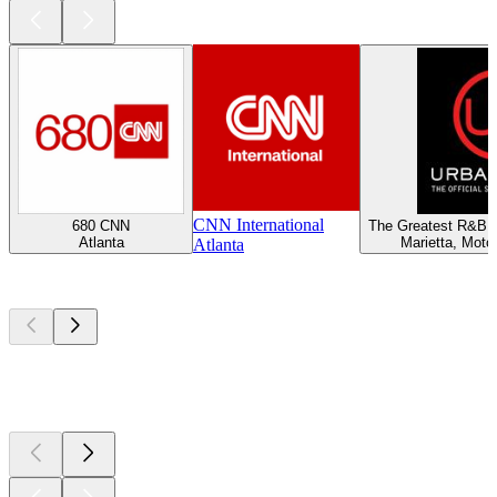
CNN International
680 CNN
The Greatest R&B H
Atlanta
Marietta, Moto
Atlanta
Los mejores
podcasts
Los mejores
podcasts
Los mejores
podcasts