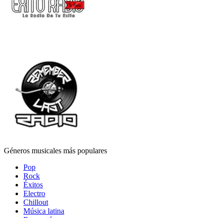
Géneros musicales más populares
Pop
Rock
Éxitos
Electro
Chillout
Música latina