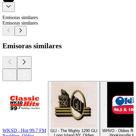
Emisoras similares
Emisoras similares
Emisoras similares
WKSD - Hot 99.7 FM
GLI - The Mighty 1290 GLI
WHVO - Oldies Ra
Long Island NY, Oldies
Hopkinsville K
Paulding, Oldies