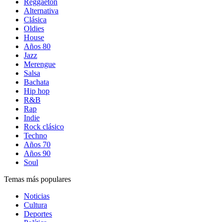
Reggaetón
Alternativa
Clásica
Oldies
House
Años 80
Jazz
Merengue
Salsa
Bachata
Hip hop
R&B
Rap
Indie
Rock clásico
Techno
Años 70
Años 90
Soul
Temas más populares
Noticias
Cultura
Deportes