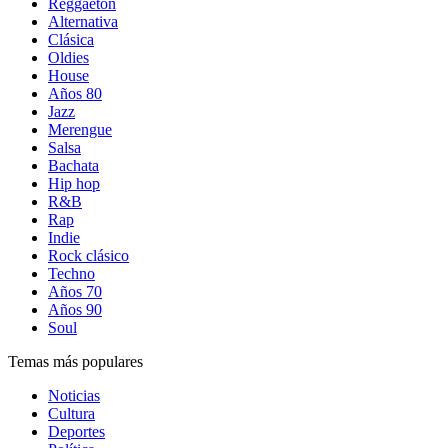
Reggaetón
Alternativa
Clásica
Oldies
House
Años 80
Jazz
Merengue
Salsa
Bachata
Hip hop
R&B
Rap
Indie
Rock clásico
Techno
Años 70
Años 90
Soul
Temas más populares
Noticias
Cultura
Deportes