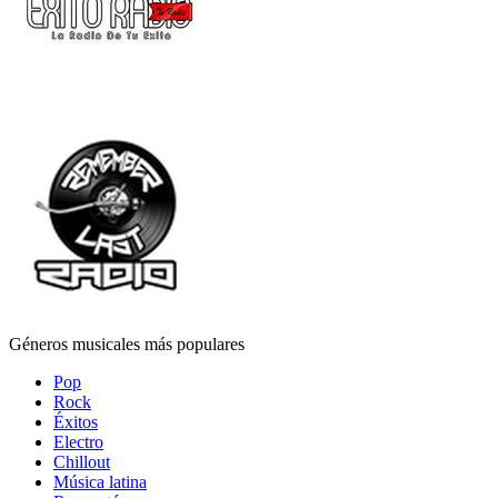
Géneros musicales más populares
Pop
Rock
Éxitos
Electro
Chillout
Música latina