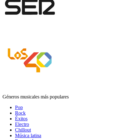
Géneros musicales más populares
Pop
Rock
Éxitos
Electro
Chillout
Música latina