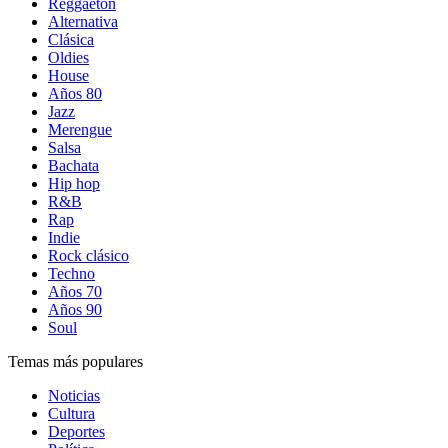
Reggaetón
Alternativa
Clásica
Oldies
House
Años 80
Jazz
Merengue
Salsa
Bachata
Hip hop
R&B
Rap
Indie
Rock clásico
Techno
Años 70
Años 90
Soul
Temas más populares
Noticias
Cultura
Deportes