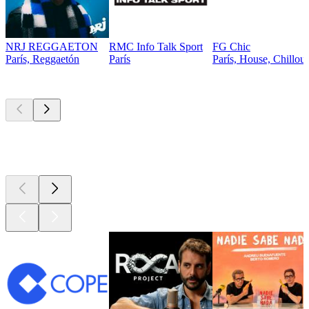
NRJ REGGAETON
RMC Info Talk Sport
FG Chic
París, Reggaetón
París
París, House, Chillou
Los mejores
podcasts
Los mejores
podcasts
Los mejores
podcasts