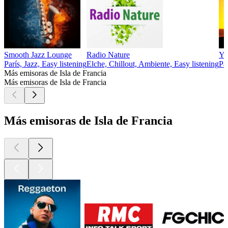
Smooth Jazz Lounge
Radio Nature
Yo
París, Jazz, Easy listening
Elche, Chillout, Ambiente, Easy listening
Pa
Más emisoras de Isla de Francia
Más emisoras de Isla de Francia
Más emisoras de Isla de Francia