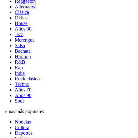
Reggaetón
Alternativa
Clásica
Oldies
House
Años 80
Jazz
Merengue
Salsa
Bachata
Hip hop
R&B
Rap
Indie
Rock clásico
Techno
Años 70
Años 90
Soul
Temas más populares
Noticias
Cultura
Deportes