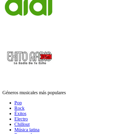
Géneros musicales más populares
Pop
Rock
Éxitos
Electro
Chillout
Música latina