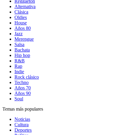
Reggaetón
Alternativa
Clásica
Oldies
House
Años 80
Jazz
Merengue
Salsa
Bachata
Hip hop
R&B
Rap
Indie
Rock clásico
Techno
Años 70
Años 90
Soul
Temas más populares
Noticias
Cultura
Deportes