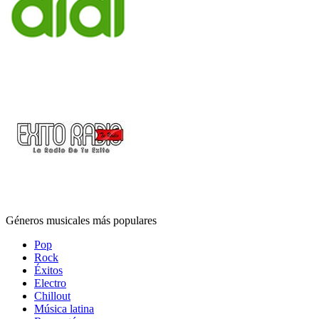
Géneros musicales más populares
Pop
Rock
Éxitos
Electro
Chillout
Música latina