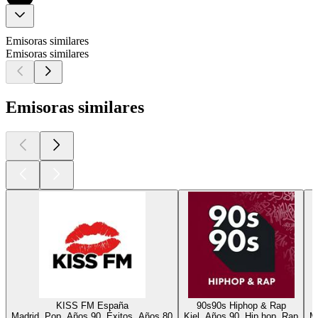
Emisoras similares
Emisoras similares
Emisoras similares
KISS FM España
90s90s Hiphop & Rap
Madrid, Pop, Años 90, Éxitos, Años 80
Kiel, Años 90, Hip hop, Rap
M