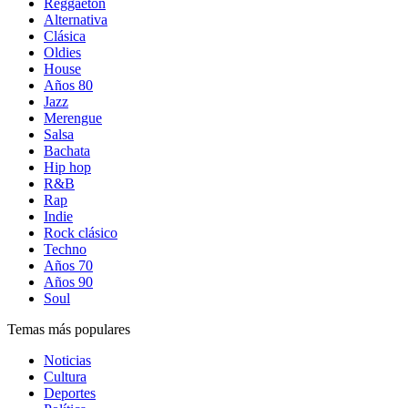
Reggaetón
Alternativa
Clásica
Oldies
House
Años 80
Jazz
Merengue
Salsa
Bachata
Hip hop
R&B
Rap
Indie
Rock clásico
Techno
Años 70
Años 90
Soul
Temas más populares
Noticias
Cultura
Deportes