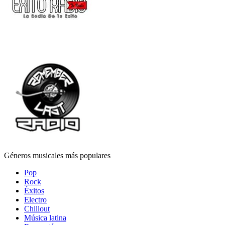
Géneros musicales más populares
Pop
Rock
Éxitos
Electro
Chillout
Música latina