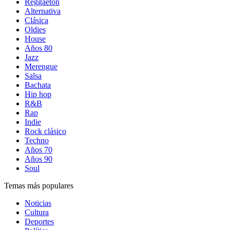
Reggaetón
Alternativa
Clásica
Oldies
House
Años 80
Jazz
Merengue
Salsa
Bachata
Hip hop
R&B
Rap
Indie
Rock clásico
Techno
Años 70
Años 90
Soul
Temas más populares
Noticias
Cultura
Deportes