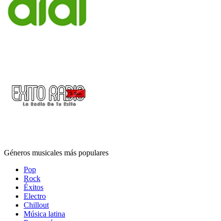
Géneros musicales más populares
Pop
Rock
Éxitos
Electro
Chillout
Música latina