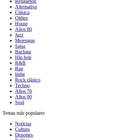
Reggaetón
Alternativa
Clásica
Oldies
House
Años 80
Jazz
Merengue
Salsa
Bachata
Hip hop
R&B
Rap
Indie
Rock clásico
Techno
Años 70
Años 90
Soul
Temas más populares
Noticias
Cultura
Deportes