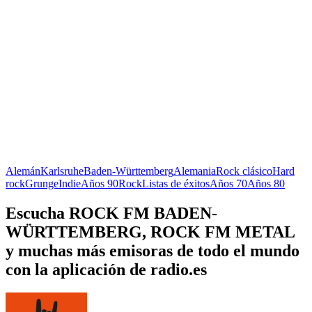
Alemán
Karlsruhe
Baden-Württemberg
Alemania
Rock clásico
Hard
rock
Grunge
Indie
Años 90
Rock
Listas de éxitos
Años 70
Años 80
Escucha ROCK FM BADEN-
WÜRTTEMBERG, ROCK FM METAL
y muchas más emisoras de todo el mundo
con la aplicación de radio.es